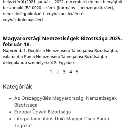
helyzetéről (2021. január – 2022. december) címmel benyújtott
beszámoló (B/10020. szám). (Kormány – nemzetpolitikáért,
nemzetiségpolitikáért, egyházpolitikáért és
egyházdiplomáciáért
Magyarországi Nemzetiségek Bizottsága 2025.
február 18.
Napirend: 1. Döntés a Nemzetiségi Támogatási Bizottságba,
valamint a Roma Nemzetiségi Támogatási Bizottságba
delegálandó személyekről 2. Egyebek
1
2
3
4
5
Kategóriák
Az Országgyűlés Magyarországi Nemzetiségek
Bizottsága
Európai Ügyek Bizottsága
Interparlamentáris Unió Magyar-Cseh Baráti
Tagozat