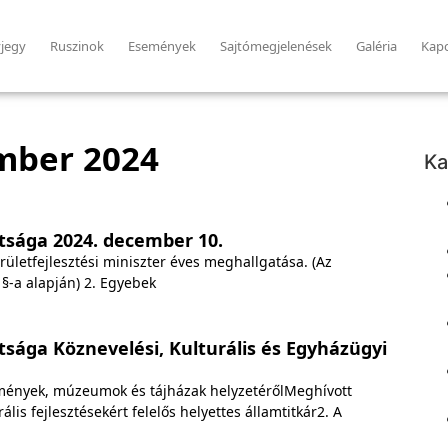
jegy
Ruszinok
Események
Sajtómegjelenések
Galéria
Kapc
mber 2024
Ka
tsága 2024. december 10.
rületfejlesztési miniszter éves meghallgatása. (Az
 §-a alapján) 2. Egyebek
sága Köznevelési, Kulturális és Egyházügyi
emények, múzeumok és tájházak helyzetérőlMeghívott
is fejlesztésekért felelős helyettes államtitkár2. A