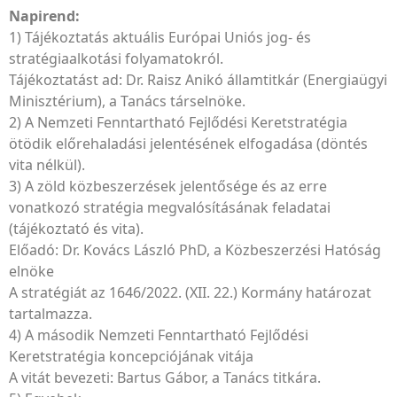
Napirend:
1) Tájékoztatás aktuális Európai Uniós jog- és
stratégiaalkotási folyamatokról.
Tájékoztatást ad: Dr. Raisz Anikó államtitkár (Energiaügyi
Minisztérium), a Tanács társelnöke.
2) A Nemzeti Fenntartható Fejlődési Keretstratégia
ötödik előrehaladási jelentésének elfogadása (döntés
vita nélkül).
3) A zöld közbeszerzések jelentősége és az erre
vonatkozó stratégia megvalósításának feladatai
(tájékoztató és vita).
Előadó: Dr. Kovács László PhD, a Közbeszerzési Hatóság
elnöke
A stratégiát az 1646/2022. (XII. 22.) Kormány határozat
tartalmazza.
4) A második Nemzeti Fenntartható Fejlődési
Keretstratégia koncepciójának vitája
A vitát bevezeti: Bartus Gábor, a Tanács titkára.