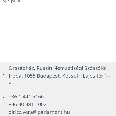
5) Egyebek.
Országház, Ruszin Nemzetiségi Szószólói
Iroda, 1055 Budapest, Kossuth Lajos tér 1–
3.
+36 1 441 5166
+36 30 381 1002
giricz.vera@parlament.hu