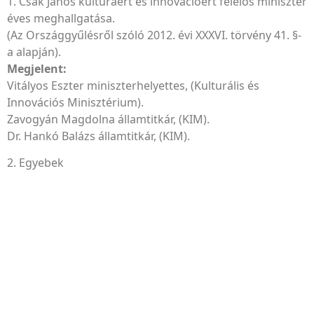
1. Csák János kultúráért és innovációért felelős miniszter
éves meghallgatása.
(Az Országgyűlésről szóló 2012. évi XXXVI. törvény 41. §-
a alapján).
Megjelent:
Vitályos Eszter miniszterhelyettes, (Kulturális és
Innovációs Minisztérium).
Zavogyán Magdolna államtitkár, (KIM).
Dr. Hankó Balázs államtitkár, (KIM).
2. Egyebek