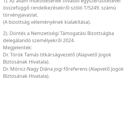
1). Az állam működésének további egyszerűsítésével
összefüggő rendelkezésekről szóló T/5249. számú
törvényjavaslat.
(A bizottság véleményének kialakítása).
2). Döntés a Nemzetiségi Támogatási Bizottságba
delegálandó személyekről 2024.
Megjelentek:
Dr. Török Tamás titkárságvezető (Alapvető Jogok
Biztosának Hivatala).
Dr. Móricz-Nagy Diána jogi főreferens (Alapvető Jogok
Biztosának Hivatala).