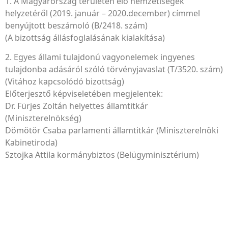
1. A Magyarország területén élő nemzetiségek
helyzetéről (2019. január – 2020.december) címmel
benyújtott beszámoló (B/2418. szám)
(A bizottság állásfoglalásának kialakítása)
2. Egyes állami tulajdonú vagyonelemek ingyenes
tulajdonba adásáról szóló törvényjavaslat (T/3520. szám)
(Vitához kapcsolódó bizottság)
Előterjesztő képviseletében megjelentek:
Dr. Fürjes Zoltán helyettes államtitkár
(Miniszterelnökség)
Dömötör Csaba parlamenti államtitkár (Miniszterelnöki
Kabinetiroda)
Sztojka Attila kormánybiztos (Belügyminisztérium)