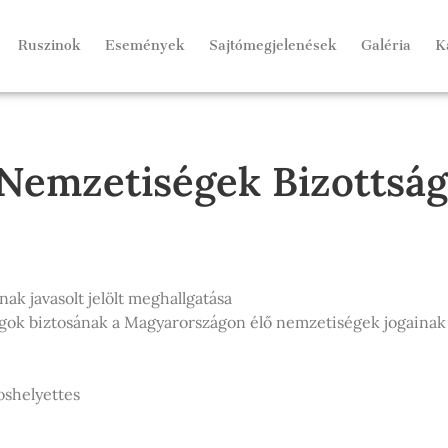
Ruszinok
Események
Sajtómegjelenések
Galéria
K
Nemzetiségek Bizottság
ának javasolt jelölt meghallgatása
ogok biztosának a Magyarországon élő nemzetiségek jogainak v
oshelyettes