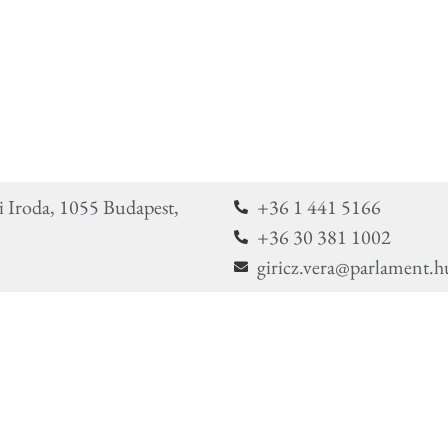
i Iroda, 1055 Budapest,
+36 1 441 5166
+36 30 381 1002
giricz.vera@parlament.h