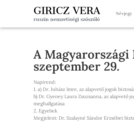
GIRICZ VERA
Névjegy
ruszin nemzetiségi szószóló
A Magyarországi 
szeptember 29.
Napirend:
1. a) Dr. Juhász Imre, az alapvető jogok biztos
b) Dr. Gyeney Laura Zsuzsanna, az alapvető j
meghallgatása
2. Egyebek
Megjelent: Dr. Szalayné Sándor Erzsébet bizt