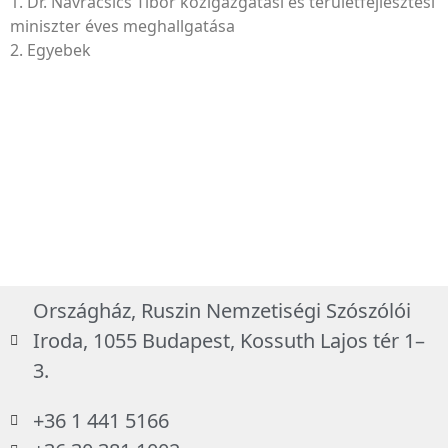
1. Dr. Navracsics Tibor közigazgatási és területfejlesztési
miniszter éves meghallgatása
2. Egyebek
Országház, Ruszin Nemzetiségi Szószólói
Iroda, 1055 Budapest, Kossuth Lajos tér 1–
3.
+36 1 441 5166