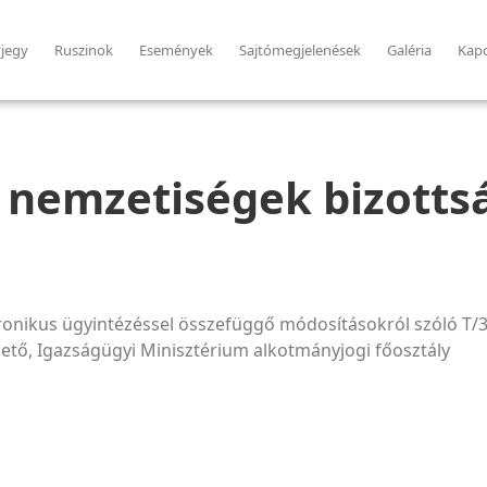
jegy
Ruszinok
Események
Sajtómegjelenések
Galéria
Kapc
nemzetiségek bizottsá
ektronikus ügyintézéssel összefüggő módosításokról szóló T/
ezető, Igazságügyi Minisztérium alkotmányjogi főosztály