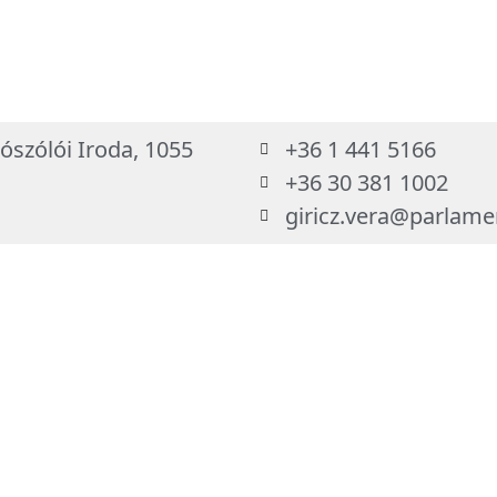
ószólói Iroda, 1055
+36 1 441 5166
+36 30 381 1002
giricz.vera@parlame