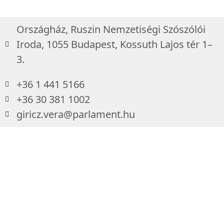
Országház, Ruszin Nemzetiségi Szószólói
Iroda, 1055 Budapest, Kossuth Lajos tér 1–
3.
+36 1 441 5166
+36 30 381 1002
giricz.vera@parlament.hu