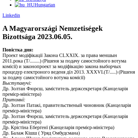
Hungarian
Linkedin
A Magyarországi Nemzetiségek
Bizottsága 2023.06.05.
Повістка дня:
Проект модіфікації Закона CLXXIX. за права меншын
2011.рока (Т/........) (Рішеня за подачу самостойного вотума
комісії) и законопроект за модіфікацію закона выборчых
процедур електроного веденя дїл 2013. XXXVI.(Т/.....) (Рішеня
за подачу самостойного вотума комісії)
Выступавучі:
Др. Золтан Фюрєш, заміститель держсекретаря (Канцеларія
премієр-міністера)
Притомнї:
Др. Золтан Патакі, правительственый чиновник (Канцеларія
премієр-міністера)
Др. Золтан Фюрєш, заміститель держсекретаря (Канцеларія
премієр-міністера)
Др. Крістіна Еберґенї (Канцеларія премієр-міністера)
Др. Балаж Кішш ( Уряд Омбудсмана)