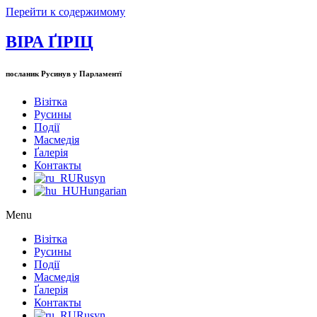
Перейти к содержимому
ВІРА ҐІРІЦ
посланик Русинув у Парламентї
Візітка
Русины
Події
Масмедія
Ґалерія
Контакты
Rusyn
Hungarian
Menu
Візітка
Русины
Події
Масмедія
Ґалерія
Контакты
Rusyn